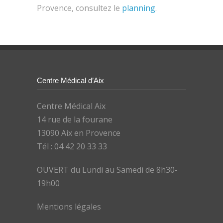
Provence, consultez le
planning
.
Centre Médical d’Aix
Centre Médical Aix
14 rue de la fourane
13090 Aix en Provence
Tél : 04 42 20 33 33
OUVERT du Lundi au Samedi de 8h30-
19h00
Mentions légales